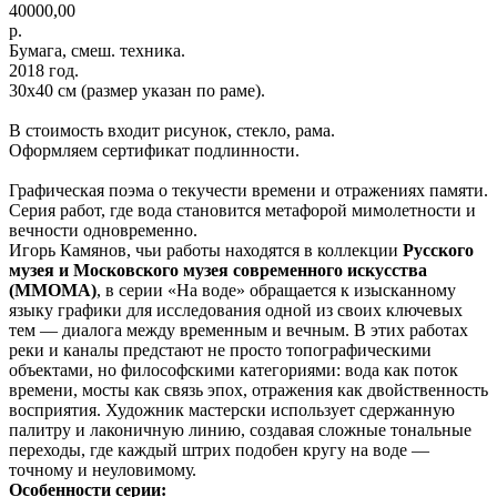
40000,00
р.
Бумага, смеш. техника.
2018 год.
30х40 см (размер указан по раме).
В стоимость входит рисунок, стекло, рама.
Оформляем сертификат подлинности.
Графическая поэма о текучести времени и отражениях памяти.
Серия работ, где вода становится метафорой мимолетности и
вечности одновременно.
Игорь Камянов, чьи работы находятся в коллекции
Русского
музея и
Московского музея современного искусства
(ММОМА)
, в серии «На воде» обращается к изысканному
языку графики для исследования одной из своих ключевых
тем — диалога между временным и вечным. В этих работах
реки и каналы предстают не просто топографическими
объектами, но философскими категориями: вода как поток
времени, мосты как связь эпох, отражения как двойственность
восприятия. Художник мастерски использует сдержанную
палитру и лаконичную линию, создавая сложные тональные
переходы, где каждый штрих подобен кругу на воде —
точному и неуловимому.
Особенности серии: