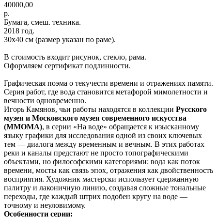
40000,00
р.
Бумага, смеш. техника.
2018 год.
30х40 см (размер указан по раме).
В стоимость входит рисунок, стекло, рама.
Оформляем сертификат подлинности.
Графическая поэма о текучести времени и отражениях памяти.
Серия работ, где вода становится метафорой мимолетности и
вечности одновременно.
Игорь Камянов, чьи работы находятся в коллекции
Русского
музея и
Московского музея современного искусства
(ММОМА)
, в серии «На воде» обращается к изысканному
языку графики для исследования одной из своих ключевых
тем — диалога между временным и вечным. В этих работах
реки и каналы предстают не просто топографическими
объектами, но философскими категориями: вода как поток
времени, мосты как связь эпох, отражения как двойственность
восприятия. Художник мастерски использует сдержанную
палитру и лаконичную линию, создавая сложные тональные
переходы, где каждый штрих подобен кругу на воде —
точному и неуловимому.
Особенности серии: