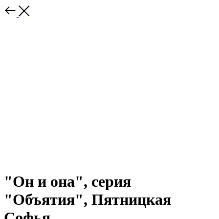
"Он и она", серия
"Объятия", Пятницкая
Софья